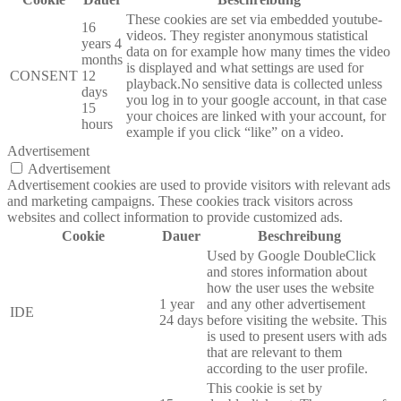
These cookies are set via embedded youtube-
16
videos. They register anonymous statistical
years 4
data on for example how many times the video
months
is displayed and what settings are used for
CONSENT
12
playback.No sensitive data is collected unless
days
you log in to your google account, in that case
15
your choices are linked with your account, for
hours
example if you click “like” on a video.
Advertisement
Advertisement
Advertisement cookies are used to provide visitors with relevant ads
and marketing campaigns. These cookies track visitors across
websites and collect information to provide customized ads.
Cookie
Dauer
Beschreibung
Used by Google DoubleClick
and stores information about
how the user uses the website
1 year
and any other advertisement
IDE
24 days
before visiting the website. This
is used to present users with ads
that are relevant to them
according to the user profile.
This cookie is set by