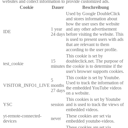
websites and collect information to provide customized ads.
Cookie
Dauer
Beschreibung
Used by Google DoubleClick
and stores information about
how the user uses the website
1 year
and any other advertisement
IDE
24 days
before visiting the website. This
is used to present users with ads
that are relevant to them
according to the user profile.
This cookie is set by
15
doubleclick.net. The purpose of
test_cookie
minutes
the cookie is to determine if the
user's browser supports cookies.
This cookie is set by Youtube.
5
Used to track the information of
VISITOR_INFO1_LIVE
months
the embedded YouTube videos
27 days
on a website.
This cookies is set by Youtube
YSC
session
and is used to track the views of
embedded videos.
yt-remote-connected-
These cookies are set via
never
devices
embedded youtube-videos.
These cookies are set via