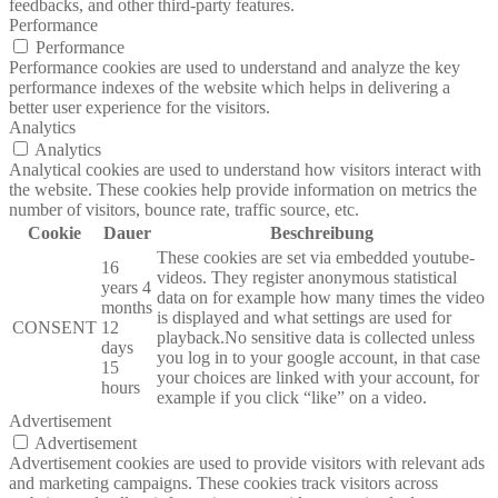
feedbacks, and other third-party features.
Performance
Performance
Performance cookies are used to understand and analyze the key
performance indexes of the website which helps in delivering a
better user experience for the visitors.
Analytics
Analytics
Analytical cookies are used to understand how visitors interact with
the website. These cookies help provide information on metrics the
number of visitors, bounce rate, traffic source, etc.
Cookie
Dauer
Beschreibung
These cookies are set via embedded youtube-
16
videos. They register anonymous statistical
years 4
data on for example how many times the video
months
is displayed and what settings are used for
CONSENT
12
playback.No sensitive data is collected unless
days
you log in to your google account, in that case
15
your choices are linked with your account, for
hours
example if you click “like” on a video.
Advertisement
Advertisement
Advertisement cookies are used to provide visitors with relevant ads
and marketing campaigns. These cookies track visitors across