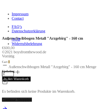
Impressum
Contact
FAQ’s
Datenschutzerklärung
Außenschwibbogen Metall "Arzgebirg" - 160 cm
AGB
Widerrufsbelehrung
€
600,00
©2021 boysfromthewood.de
Vorrätig
Cart
0
Außenschwibbogen Metall "Arzgebirg" - 160 cm Menge
Updating…
In den Warenkorb
Es befinden sich keine Produkte im Warenkorb.
Continue Shopping