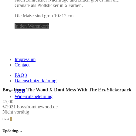
Granate als Plottsticker in 6 Farben.
Die Maße sind grob 10×12 cm.
In den Warenkorb
Impressum
Contact
FAQ’s
Datenschutzerklärung
Boys From The Wood X Dont Mess With The Erz Stickerpack
AGB
Widerrufsbelehrung
€
5,00
©2021 boysfromthewood.de
Nicht vorrätig
Cart
0
Updating…