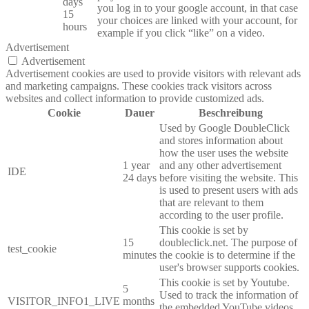
days
you log in to your google account, in that case
15
your choices are linked with your account, for
hours
example if you click “like” on a video.
Advertisement
Advertisement
Advertisement cookies are used to provide visitors with relevant ads
and marketing campaigns. These cookies track visitors across
websites and collect information to provide customized ads.
Cookie
Dauer
Beschreibung
Used by Google DoubleClick
and stores information about
how the user uses the website
1 year
and any other advertisement
IDE
24 days
before visiting the website. This
is used to present users with ads
that are relevant to them
according to the user profile.
This cookie is set by
15
doubleclick.net. The purpose of
test_cookie
minutes
the cookie is to determine if the
user's browser supports cookies.
This cookie is set by Youtube.
5
Used to track the information of
VISITOR_INFO1_LIVE
months
the embedded YouTube videos