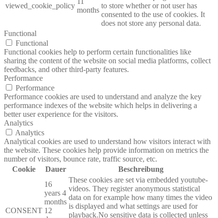
11
viewed_cookie_policy
to store whether or not user has
months
consented to the use of cookies. It
does not store any personal data.
Functional
Functional
Functional cookies help to perform certain functionalities like
sharing the content of the website on social media platforms, collect
feedbacks, and other third-party features.
Performance
Performance
Performance cookies are used to understand and analyze the key
performance indexes of the website which helps in delivering a
better user experience for the visitors.
Analytics
Analytics
Analytical cookies are used to understand how visitors interact with
the website. These cookies help provide information on metrics the
number of visitors, bounce rate, traffic source, etc.
Cookie
Dauer
Beschreibung
These cookies are set via embedded youtube-
16
videos. They register anonymous statistical
years 4
data on for example how many times the video
months
is displayed and what settings are used for
CONSENT
12
playback.No sensitive data is collected unless