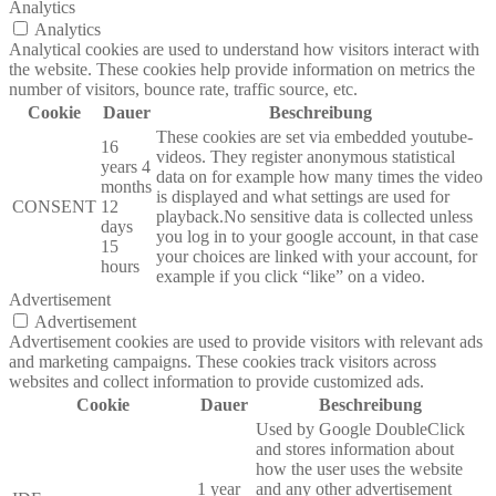
Analytics
Analytics
Analytical cookies are used to understand how visitors interact with
the website. These cookies help provide information on metrics the
number of visitors, bounce rate, traffic source, etc.
Cookie
Dauer
Beschreibung
These cookies are set via embedded youtube-
16
videos. They register anonymous statistical
years 4
data on for example how many times the video
months
is displayed and what settings are used for
CONSENT
12
playback.No sensitive data is collected unless
days
you log in to your google account, in that case
15
your choices are linked with your account, for
hours
example if you click “like” on a video.
Advertisement
Advertisement
Advertisement cookies are used to provide visitors with relevant ads
and marketing campaigns. These cookies track visitors across
websites and collect information to provide customized ads.
Cookie
Dauer
Beschreibung
Used by Google DoubleClick
and stores information about
how the user uses the website
1 year
and any other advertisement