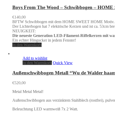
Boys From The Wood – Schwibbogen – HO
€
140,00
BFTW Schwibbogen mit dem HOME SWEET HOME Motiv.
Der Lichterbogen hat 7 elektrische Kerzen und ist ca. 53cm bre
NEUIGKEIT:
Die neueste Generation LED-Filament-Riffelkerzen mit w
Ein echter Hingucker in jedem Fenster!
In den Warenkorb
Add to wishlist
In den Warenkorb
Quick View
Außenschwibbogen Metall “Wu de Walder haaml
€
520,00
Metal Metal Metal!
Außenschwibbogen aus verzinktem Stahlblech (rostfrei), pulver
Beleuchtung LED warmweiß 7x 2 Watt.