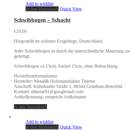
Add to wishlist
In den Warenkorb
Quick View
Schwibbogen – Schacht
€
20,00
Hergestellt im schönen Erzgebirge, Deutschland.
Jeder Schwibbogen ist durch die unterschiedliche Maserung u
gefertigt.
Schwibbogen ca.13cm, Sockel 15cm, ohne Beleuchtung
Herstellerinformationen
Hersteller: Metall& Holzmanufaktur Thieme
Anschrift: Kühnhaider Straße 1, 08344 Grünhain-Beierfeld
Kontakt: sthieme91@googlemail.com
Artikelkennung: entspricht Artikelname
In den Warenkorb
Add to wishlist
In den Warenkorb
Quick View